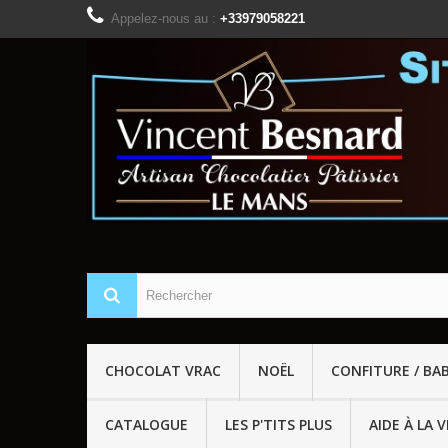
Appelez-nous au :
+33979058221
CHOCOLAT VRAC
NOËL
CONFITURE / BA
CATALOGUE
LES P'TITS PLUS
AIDE À LA 