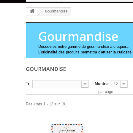
Gourmandise
Gourmandise
Découvrez notre gamme de gourmandise à croquer...
L'originalité des produits permettra d'attiser la curiosité
GOURMANDISE
Tri
Montrer
--
12
par page
Résultats 1 - 12 sur 19.