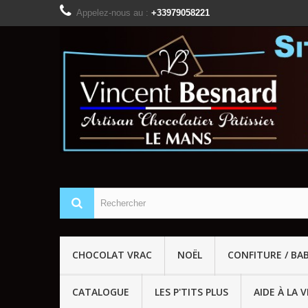
Appelez-nous au :
+33979058221
CHOCOLAT VRAC
NOËL
CONFITURE / BA
CATALOGUE
LES P'TITS PLUS
AIDE À LA 