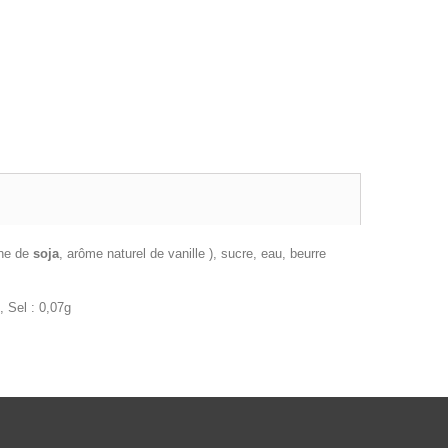
ine de
soja
, arôme naturel de vanille ), sucre, eau, beurre
, Sel : 0,07g