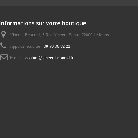
Informations sur votre boutique
Vincent Besnard, 5 Rue Vincent Scotto 72000 Le Mans
Appelez-nous au :
09 79 05 82 21
E-mail :
contact@vincentbesnard.fr