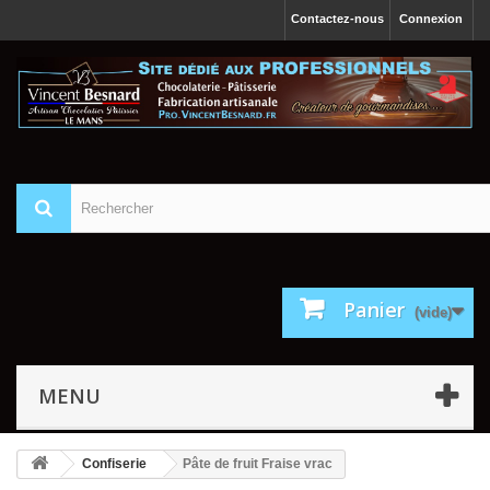
Contactez-nous
Connexion
Panier
(vide)
MENU
Confiserie
Pâte de fruit Fraise vrac