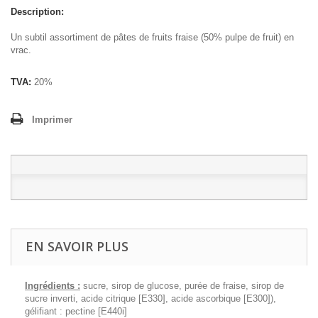
Description:
Un subtil assortiment de pâtes de fruits fraise (50% pulpe de fruit) en
vrac.
TVA:
20%
Imprimer
EN SAVOIR PLUS
Ingrédients :
sucre, sirop de glucose, purée de fraise, sirop de
sucre inverti, acide citrique [E330], acide ascorbique [E300]),
gélifiant : pectine [E440i]