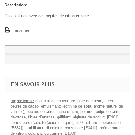
Description:
Chocolat noir avec des pépites de citron en vrac.
Imprimer
EN SAVOIR PLUS
Ingrédients :
chocolat de couverture (pâte de cacao, sucre,
beurre de cacao, émulsifiant: lécithine de
soja
, arôme naturel de
vanille ), pépites de citron jaune (sucre, pomme, pulpe de citron,
dextrose, fibres d’ananas, gélifiant: alginate de sodium [E401],
correcteurs d'acidité (acide citrique [E330], citrate tripotassique
[E332]), stabilisant: di-calcium phosphate [E341ii], arôme naturel
de citron, colorant: curcumine [E100])