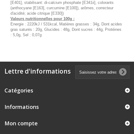
[E401], stabilisant: di-calcium phosphate [E341ii], colorants
(anthocyane [E163], curcumine [E100]), arômes, correcteur
d'acidité; acide citrique [E330])
Valeurs nutritionnelles pour 100g :
Energie : 2220kJ / 531kcal, Matières grasses : 34g, Dont acides
gras saturés : 20g, Glucides : 48g, Dont sucres : 44g, Protéines
: 5,0g, Sel : 0,07g
Lettre d'informations
Catégories
Informations
Mon compte