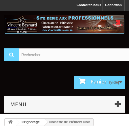
Contactez-nous
Connexion
Panier
(vide)
MENU
Grignotage
Noisette de Piémont Noir