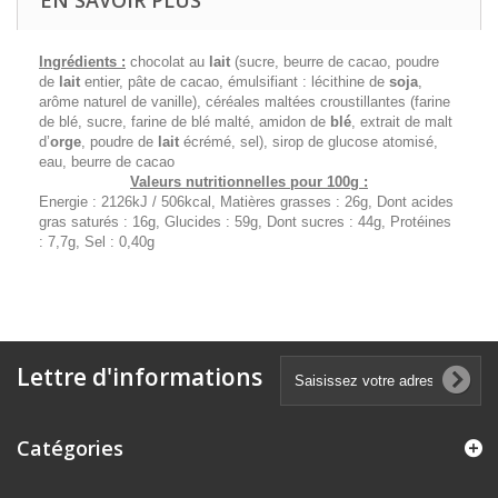
Ingrédients :
chocolat au
lait
(sucre, beurre de cacao, poudre
de
lait
entier, pâte de cacao, émulsifiant : lécithine de
soja
,
arôme naturel de vanille), céréales maltées croustillantes (farine
de blé, sucre, farine de blé malté, amidon de
blé
, extrait de malt
d’
orge
, poudre de
lait
écrémé, sel), sirop de glucose atomisé,
eau, beurre de cacao
Valeurs nutritionnelles pour 100g :
Energie : 2126kJ / 506kcal, Matières grasses : 26g, Dont acides
gras saturés : 16g, Glucides : 59g, Dont sucres : 44g, Protéines
: 7,7g, Sel : 0,40g
Lettre d'informations
Catégories