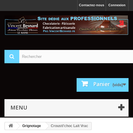
Contactez-nous
Connexion
Panier
(vide)
MENU
Grignotage
Crousti'choc Lait Vrac