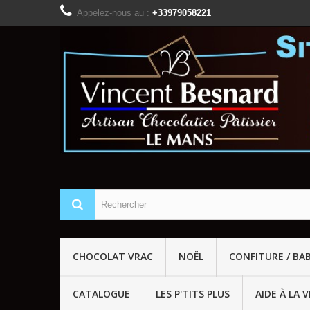
Appelez-nous au :
+33979058221
CHOCOLAT VRAC
NOËL
CONFITURE / BA
CATALOGUE
LES P'TITS PLUS
AIDE À LA 