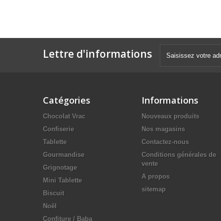
Lettre d'informations
Catégories
Informations
Chocolat Vrac
Nouveaux produits
Confiserie
Nos magasins
Tablette
Contactez-nous
Gourmandise
Conditions générales de
vente
Grignotage
A propos
Mini Tablette
sitemap
Biscuit
Noël
Confiture / Baba