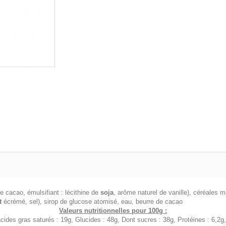
e cacao, émulsifiant : lécithine de
soja
, arôme naturel de vanille), céréales ma
t
écrémé, sel), sirop de glucose atomisé, eau, beurre de cacao
Valeurs nutritionnelles pour 100g :
cides gras saturés : 19g, Glucides : 48g, Dont sucres : 38g, Protéines : 6,2g,