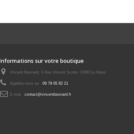
Informations sur votre boutique
Vincent Besnard, 5 Rue Vincent Scotto 72000 Le Mans
Appelez-nous au :
09 79 05 82 21
E-mail :
contact@vincentbesnard.fr