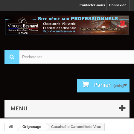
Contactez-nous
Connexion
Panier
(vide)
MENU
Grignotage
Cacahuète Caramélisée Vrac