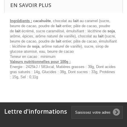
EN SAVOIR PLUS
Ingrédients :
cacahuète
, chocolat au
lait
au caramel (sucre,
beurre de cacao, poudre de
lait
entier, pâte de cacao, poudre
de
lait
écrémé, sucre caramélisé, émulsifiant : lécithine de
soja
,
arôme, épices, arôme naturel de vanille), chocolat au
lait
(sucre,
beurre de cacao, poudre de
lait
entier, pâte de cacao, émulsifiant
: lécithine de
soja
, arôme naturel de vanille), sucre, sirop de
glucose atomisé, eau, beurre de cacao
Teneur en cacao : minimum
Valeurs nutritionnelles pour 100g :
Energie : 2425kJ / 581kcal, Matières grasses : 39g, Dont acides
gras saturés : 14g, Glucides : 38g, Dont sucres : 33g, Protéines
: 15g, Sel : 0,11g
Lettre d'informations