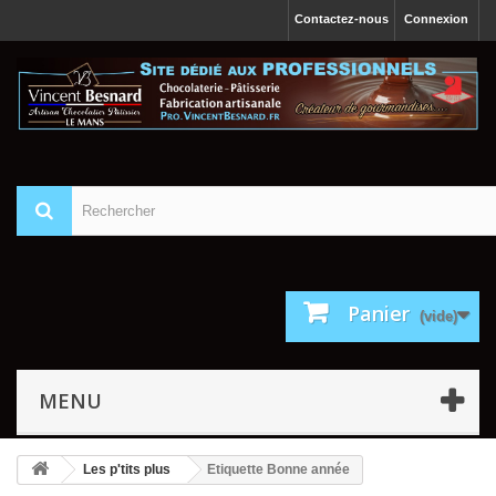
Contactez-nous
Connexion
Panier
(vide)
MENU
Les p'tits plus
Etiquette Bonne année